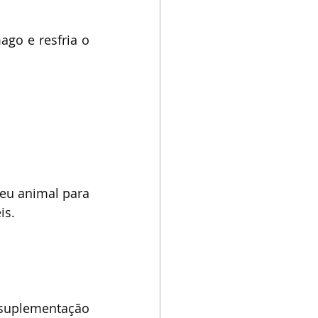
go e resfria o 
⠀
u animal para 
is. 
suplementação 