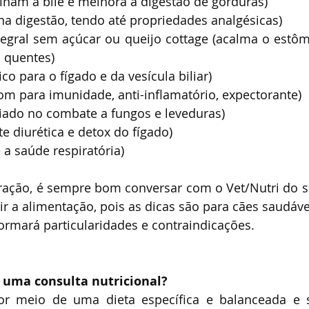
finam a bile e melhora a digestão de gorduras)
 na digestão, tendo até propriedades analgésicas)
ntegral sem açúcar ou queijo cottage (acalma o estôma
 quentes)
co para o fígado e da vesícula biliar)
om para imunidade, anti-inflamatório, expectorante)
liado no combate a fungos e leveduras)
te diurética e detox do fígado)
e a saúde respiratória)⠀
ção, é sempre bom conversar com o Vet/Nutri do se
 a alimentação, pois as dicas são para cães saudáve
ormará particularidades e contraindicações.
e uma consulta nutricional?
or meio de uma dieta específica e balanceada e 