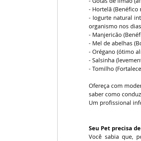
- Gotas de limão (a
- Hortelã (Benéfico
- Iogurte natural i
organismo nos dias
- Manjericão (Benéfi
- Mel de abelhas (B
- Orégano (ótimo a
- Salsinha (levemen
- Tomilho (Fortalec
Ofereça com modera
saber como conduzir
Um profissional inf
Seu Pet precisa d
Você sabia que, p