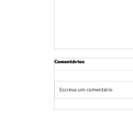
Comentários
Escreva um comentário
Como fazer uma pomada
com própolis para tratar
inflamações na pele dos