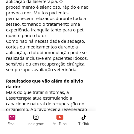
aplicação da laserterapia. O
procedimento é silencioso, rápido e não
provoca dor. Muitos pacientes
permanecem relaxados durante toda a
sessão, tornando o tratamento uma
experiência tranquila tanto para o pet
quanto para o tutor.
Como não há necessidade de sedação,
cortes ou medicamentos durante a
aplicação, a fotobiomodulação pode ser
realizada inclusive em pacientes idosos,
sensíveis ou em recuperação cirúrgica,
sempre após avaliação veterinária.
Resultados que vão além do alívio
da dor
Mais do que tratar sintomas, a
Laserterapia atua estimulando a
capacidade natural de recuperação do
organismo. Ao favorecer a regeneração
celular e reduzir processos
inflamatórios, ela contribui para uma
Email
Instagram
YouTube
TikTok
recuperação mais eficiente, melhora a
mobilidade, proporciona mais conforto