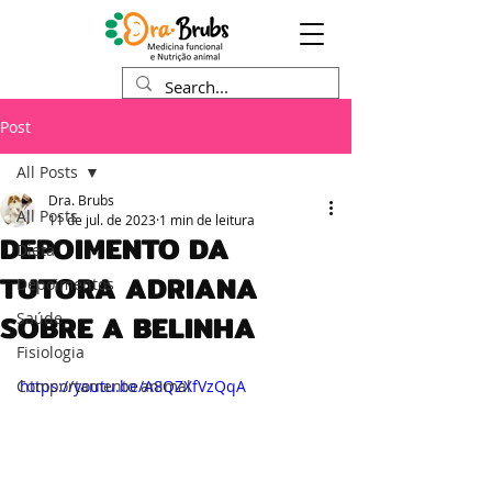
Post
All Posts
Dra. Brubs
All Posts
11 de jul. de 2023
1 min de leitura
DEPOIMENTO DA
Dieta
TUTORA ADRIANA
Depoimentos
SOBRE A BELINHA
Saúde
Fisiologia
Comportamento animal
https://youtu.be/A8QZXfVzQqA