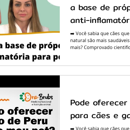
a base de pró
anti-inflamatór
➡️ Você sabia que cães que
natural são mais saudáveis
mais? Comprovado cientific
Pode oferecer 
para cães e g
➡️ Você sabia que cães que