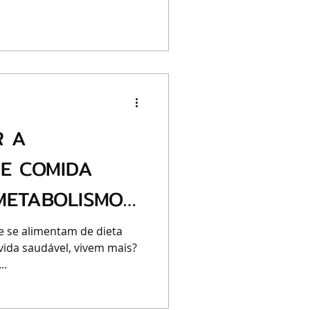
R A
E COMIDA
METABOLISMO
🐱
e se alimentam de dieta
vida saudável, vivem mais?
..