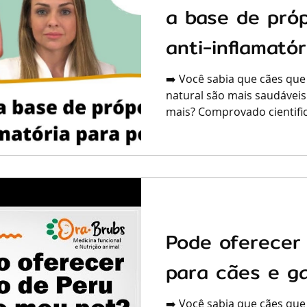
a base de pró
anti-inflamatór
➡️ Você sabia que cães que
natural são mais saudáveis
mais? Comprovado cientific
Pode oferecer 
para cães e g
➡️ Você sabia que cães que