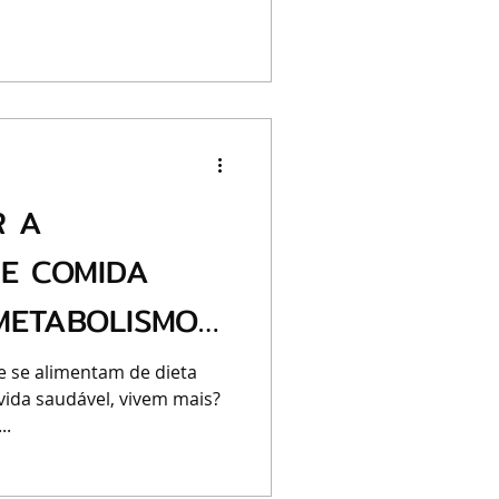
R A
E COMIDA
METABOLISMO
🐱
e se alimentam de dieta
vida saudável, vivem mais?
..