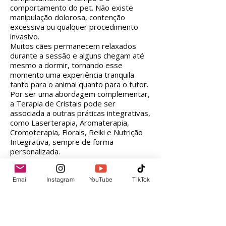
comportamento do pet. Não existe
manipulação dolorosa, contenção
excessiva ou qualquer procedimento
invasivo.
Muitos cães permanecem relaxados
durante a sessão e alguns chegam até
mesmo a dormir, tornando esse
momento uma experiência tranquila
tanto para o animal quanto para o tutor.
Por ser uma abordagem complementar,
a Terapia de Cristais pode ser
associada a outras práticas integrativas,
como Laserterapia, Aromaterapia,
Cromoterapia, Florais, Reiki e Nutrição
Integrativa, sempre de forma
personalizada.
Cuidar também das emoções é
cuidar da saúde
Email
Instagram
YouTube
TikTok
Assim como os seres humanos, os cães
também podem vivenciar momentos de
estresse, ansiedade, medo e alterações
emocionais que impactam sua qualidade
de vida. A Terapia de Cristais oferece