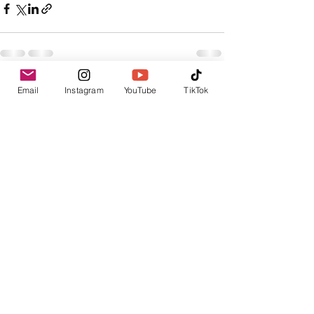
Posts recentes
Ver tudo
Email
Instagram
YouTube
TikTok