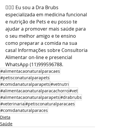
👩🏼‍⚕️ Eu sou a Dra Brubs 
especializada em medicina funcional 
e nutrição de Pets e eu posso te 
ajudar a promover mais saúde para 
o seu melhor amigo e te ensino 
como preparar a comida na sua 
casa! Informações sobre Consultoria 
Alimentar on-line e presencial 
WhatsApp (11)999596788.
#alimentacaonaturalparacaes
#petisconaturalparapets
#comidanaturalparapets
#vetnutri
#alimentacaonaturalparacachorro
#vet
#alimentacaonaturalparapets
#drabrubs
#veterinaria
#petisconaturalparacaes
#comidanaturalparaces
Dieta
Saúde