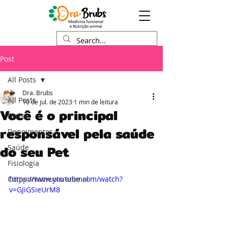
Post
All Posts
Dra. Brubs
All Posts
10 de jul. de 2023
1 min de leitura
Você é o principal
Dieta
responsável pela saúde
Depoimentos
do seu Pet
Saúde
Fisiologia
Comportamento animal
https://www.youtube.com/watch?
v=GJiGSieUrM8