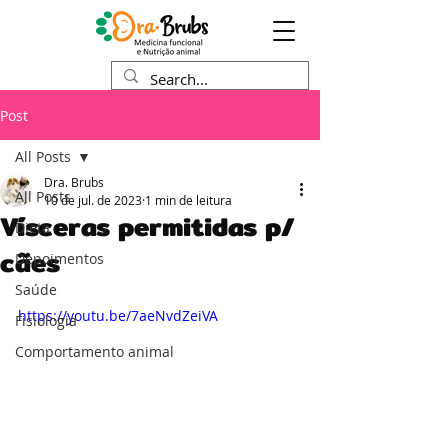
Post
All Posts
Dra. Brubs
All Posts
10 de jul. de 2023
1 min de leitura
Vísceras permitidas p/
Dieta
cães
Depoimentos
Saúde
https://youtu.be/7aeNvdZeiVA
Fisiologia
Comportamento animal