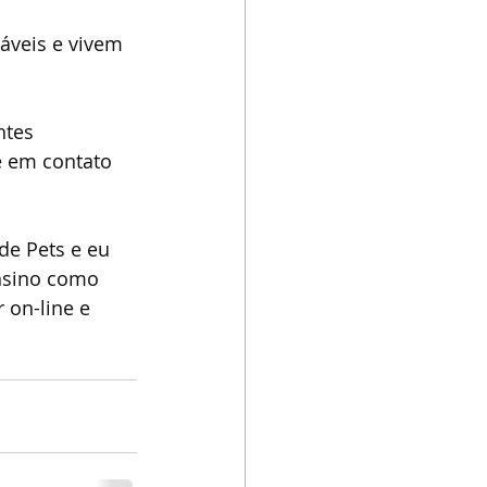
áveis e vivem 
ntes 
e em contato 
de Pets e eu 
nsino como 
 on-line e 