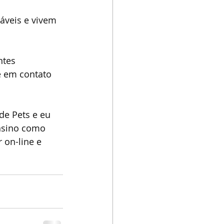
áveis e vivem 
ntes 
e em contato 
de Pets e eu 
nsino como 
 on-line e 