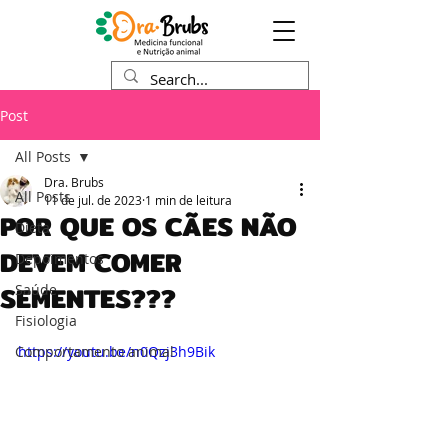
Post
All Posts
Dra. Brubs
All Posts
11 de jul. de 2023
1 min de leitura
POR QUE OS CÃES NÃO
Dieta
DEVEM COMER
Depoimentos
SEMENTES???
Saúde
Fisiologia
Comportamento animal
https://youtu.be/n0Qzj3h9Bik