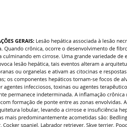
ÇÕES GERAIS: 
Lesão hepática associada à lesão necr
a. Quando crônica, ocorre o desenvolvimento de fibr
ba culminando em cirrose. Uma grande variedade de 
oca lesão hepática, tais eventos alteram a arquitetu
anas ou organelas e ativam as citocinas e resposta
as; os componentes hepáticos tornam-se focos de alv
er agentes infecciosos, toxinas ou agentes terapêutico
te permanece indeterminada. A inflamação crônica 
 com formação de ponte entre as zonas envolvidas. A
uitetura lobular, levando a cirrose e insuficiência he
ças mais predominantemente acometidas são: Bedlingto
Cocker spaniel, Labrador retriever, Skye terrier, Pood