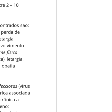
re 2 – 10 
ntrados são: 
 perda de 
etargia 
nvolvimento 
e físico 
, letargia, 
lopatia 
fecciosas
 (vírus 
rica associada 
crônica a 
eno; 