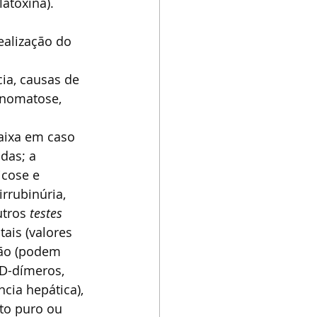
atoxina).
alização do 
cia, causas de 
inomatose, 
baixa em caso 
das; a 
icose e 
rrubinúria, 
tros 
testes 
tais (valores 
ção (podem 
D-dímeros, 
cia hepática), 
to puro ou 