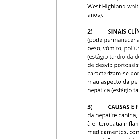
West Highland white
anos). 
2)          SINAIS CL
(pode permanecer as
peso, vômito, poliúr
(estágio tardio da 
de desvio portossist
caracterizam-se por
mau aspecto da pela
hepática (estágio t
3)          CAUSAS 
da hepatite canina,
à enteropatia inflam
medicamentos, como 