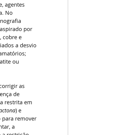
e, agentes 
a. No 
nografia 
 aspirado por 
, cobre e 
iados a desvio 
amatórios; 
tite ou 
corrigir as 
sença de 
a restrita em 
actona
) e 
 para remover 
tar, a 
 a restrição 