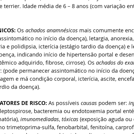
 terrier. Idade média de 6 – 8 anos (com variação ent
ÍNICOS: 
Os 
achados anamnésicos 
mais comumente enco
sintomático no início da doença), letargia, anorexia,
ia e polidipsia, icterícia (estágio tardio da doença) e l
doença, indicando início de hipertensão portal e dese
êmico adquirido, fibrose, cirrose). Os 
achados do exam
: (pode permanecer assintomático no início da doença)
gem e má condição corporal, icterícia, ascite, encefa
ardio da doença).
E FATORES DE RISCO: 
As possíveis 
causas 
podem ser: 
in
 leptospirose, bacteremia ou endotoxemia portal enté
atória), 
imunomediadas
, 
tóxicas
 (exposição aguda ou 
trimetoprima-sulfa, fenobarbital, fenitoína, carprof