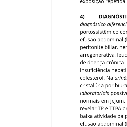
exposição repetida 
4)          DIAGNÓST
diagnóstico diferenci
portossistêmico con
efusão abdominal (h
peritonite biliar, h
arregenerativa, leu
de doença crônica.
insuficiência hepáti
colesterol. Na 
uriná
cristalúria por biu
laboratoriais 
possíve
normais em jejum, 
revelar TP e TTPA 
baixa atividade da 
efusão abdominal (h