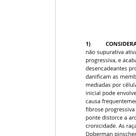
1)          
CONSIDERA
não supurativa ativ
progressiva, e aca
desencadeantes prov
danificam as membr
mediadas por célul
inicial pode envolv
causa frequentemen
fibrose progressiva
ponte distorce a arq
cronicidade. As ra
Doberman pinscher, 