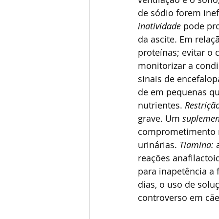
de sódio forem inef
inatividade
 pode pr
da ascite. Em relaçã
proteínas; evitar 
monitorizar a condi
sinais de encefalopa
de em pequenas qua
nutrientes. 
Restriçã
grave. Um 
suplemen
comprometimento n
urinárias. 
Tiamina: 
reações anafilactoi
para inapetência a 
dias, o uso de sol
controverso em cãe