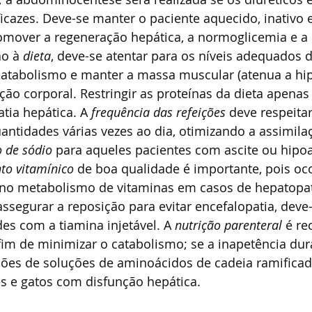
icazes. Deve-se manter o paciente aquecido, inativo e
omover a regeneração hepática, a normoglicemia e a 
o à 
dieta
, deve-se atentar para os níveis adequados d
o catabolismo e manter a massa muscular (atenua a h
ção corporal. Restringir as proteínas da dieta apenas
tia hepática. A 
frequência das refeições 
deve respeitar
ntidades várias vezes ao dia, otimizando a assimila
o de sódio 
para aqueles pacientes com ascite ou hip
to vitamínico 
de boa qualidade é importante, pois oco
o metabolismo de vitaminas em casos de hepatopati
assegurar a reposição para evitar encefalopatia, deve
des com a tiamina injetável. A 
nutrição parenteral 
é r
fim de minimizar o catabolismo; se a inapetência dur
uções de soluções de aminoácidos de cadeia ramificad
s e gatos com disfunção hepática.