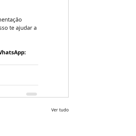
mentação 
o te ajudar a 
hatsApp: 
!
Ver tudo