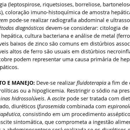
ia (leptospirose, riquetsioses, borreliose, bartonelos
), coloração imuno-histoquímica de amostra hepátic
gem 
pode-se realizar radiografia abdominal e ultrasso
todos diagnósticos 
devem-se considerar: citologia de
 hepática, cultura bacteriana e análise de metal (ferro
veis baixos de zinco são comuns em distúrbios assoc
veis altos de ferro são usuais em distúrbios necroinfl
 cobre podem representar uma causa primária de hepa
páticos. 
ENTO E MANEJO: 
Deve-se realizar 
fluidoterapia
 a fim de 
olíticas ou a hipoglicemia. Restringir o sódio na pre
inas hidrossolúveis
. A 
ascite 
pode ser tratada com diet
ado, diuréticos (
furosemida 
combinada com 
espironol
apêutica
, consistindo em um procedimento asséptico
scite sintomática, que comprometa a ingestão alimen
; a abdominocentese será realizada se os diuréticos e