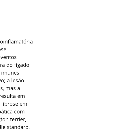
oinflamatória 
ose 
eventos 
ra do fígado, 
s imunes 
o; a lesão 
s, mas a 
resulta em 
 fibrose em 
pática com 
n terrier, 
le standard, 