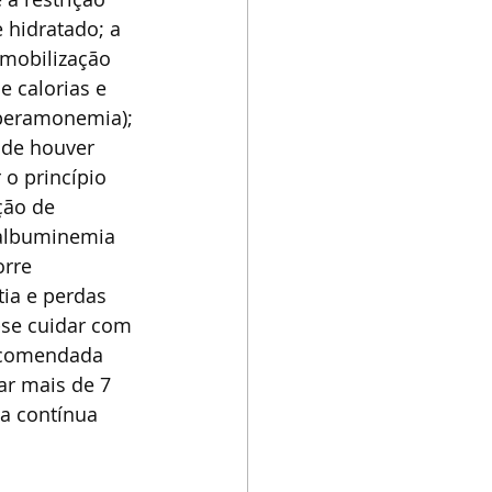
 hidratado; a 
mobilização 
e calorias e 
iperamonemia); 
 de houver 
 o princípio 
ção de 
oalbuminemia 
rre 
a e perdas 
-se cuidar com 
ecomendada 
ar mais de 7 
a contínua 