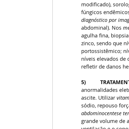
modificado), sorolog
fúngicos endêmicos
diagnóstico por ima
abdominal). Nos 
mé
agulha fina, biopsia
zinco, sendo que ní
portossistêmico; ní
níveis elevados de
refletir de danos he
5)          TRATAM
anormalidades eletr
ascite. Utilizar 
vitam
sódio, repouso forç
abdominocentese ter
grande volume de a
ventilação e o sono