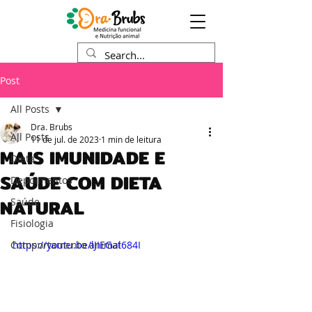
Post
All Posts
Dra. Brubs
All Posts
11 de jul. de 2023
1 min de leitura
MAIS IMUNIDADE E
Dieta
SAÚDE COM DIETA
Depoimentos
NATURAL
Saúde
Fisiologia
Comportamento animal
https://youtu.be/lJIEGat684I