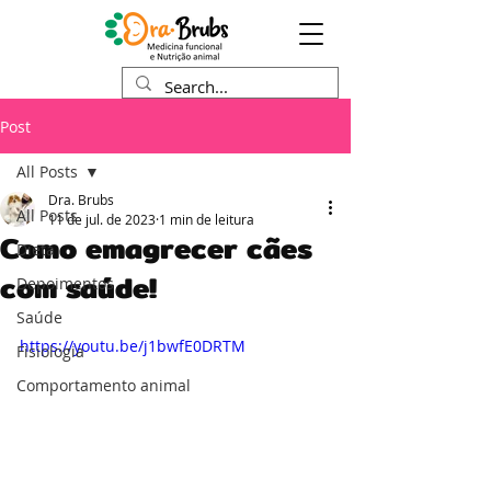
Post
All Posts
Dra. Brubs
All Posts
11 de jul. de 2023
1 min de leitura
Como emagrecer cães
Dieta
com saúde!
Depoimentos
Saúde
https://youtu.be/j1bwfE0DRTM
Fisiologia
Comportamento animal