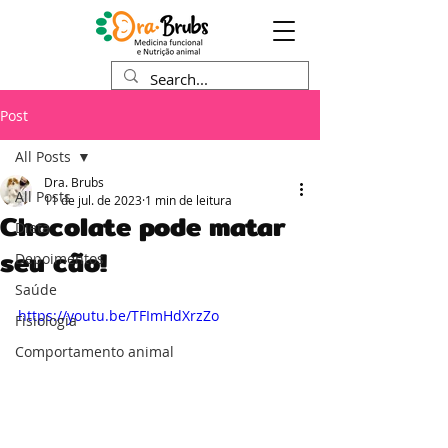
Post
All Posts
Dra. Brubs
All Posts
11 de jul. de 2023
1 min de leitura
Chocolate pode matar
Dieta
seu cão!
Depoimentos
Saúde
https://youtu.be/TFImHdXrzZo
Fisiologia
Comportamento animal