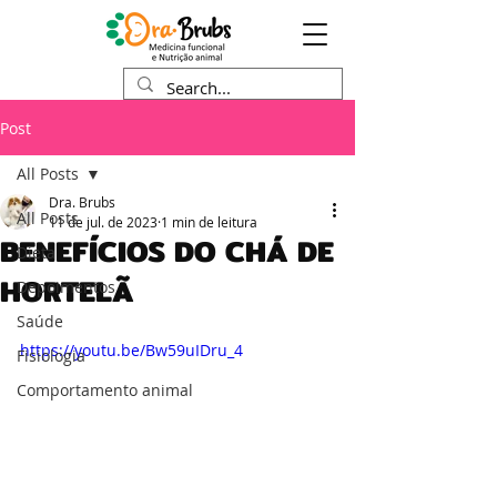
Post
All Posts
Dra. Brubs
All Posts
11 de jul. de 2023
1 min de leitura
BENEFÍCIOS DO CHÁ DE
Dieta
HORTELÃ
Depoimentos
Saúde
https://youtu.be/Bw59uIDru_4
Fisiologia
Comportamento animal